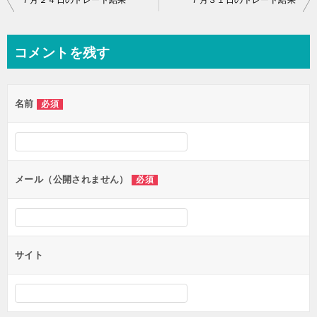
７月２４日のトレード結果
７月３１日のトレード結果
稿
ナ
コメントを残す
ビ
ゲ
名前
必須
ー
シ
ョ
ン
メール（公開されません）
必須
サイト