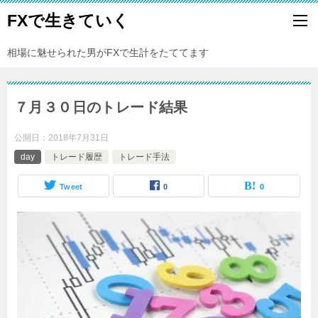
FXで生きていく
相場に魅せられた男がFXで生計をたててます
７月３０日のトレード結果
公開日：
2018年7月31日
day
トレード履歴
トレード手法
Tweet
0
0