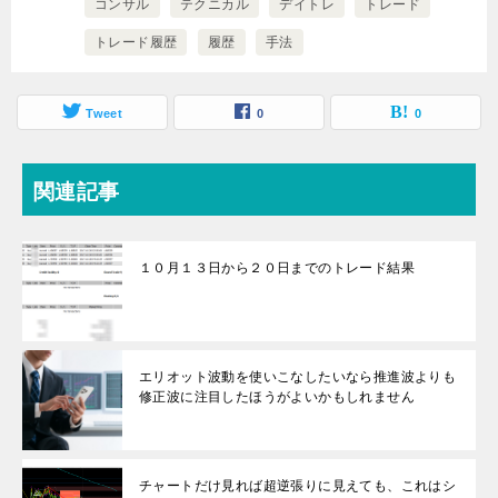
コンサル
テクニカル
デイトレ
トレード
トレード履歴
履歴
手法
Tweet
0
0
関連記事
１０月１３日から２０日までのトレード結果
エリオット波動を使いこなしたいなら推進波よりも
修正波に注目したほうがよいかもしれません
チャートだけ見れば超逆張りに見えても、これはシ