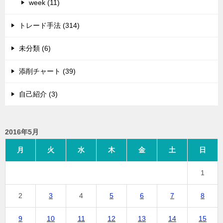
week (11)
トレード手法 (314)
未分類 (6)
添削チャート (39)
自己紹介 (3)
2016年5月
月
火
水
木
金
土
日
1
2
3
4
5
6
7
8
9
10
11
12
13
14
15