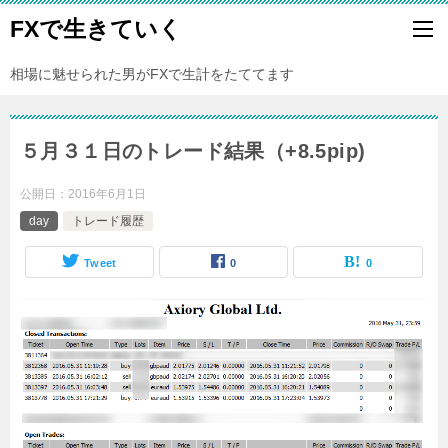
FXで生きていく
相場に魅せられた男がFXで生計をたててます
５月３１日のトレード結果（+8.5pip)
公開日：
2016年6月1日
day
トレード履歴
Tweet
0
0