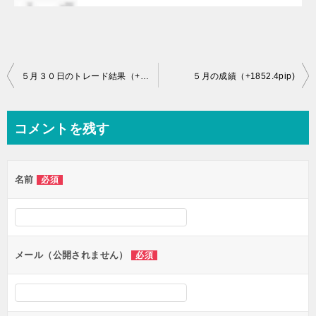
投
５月３０日のトレード結果（+22.3pip)
５月の成績（+1852.4pip)
稿
ナ
コメントを残す
ビ
ゲ
名前
必須
ー
シ
ョ
ン
メール（公開されません）
必須