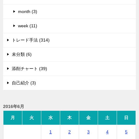
month (3)
week (11)
トレード手法 (314)
未分類 (6)
添削チャート (39)
自己紹介 (3)
2016年6月
月
火
水
木
金
土
日
1
2
3
4
5