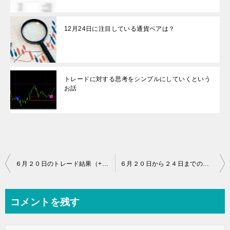
12月24日に注目している通貨ペアは？
トレードに対する思考をシンプルにしていくという
お話
投
６月２０日のトレード結果（+99.8pip)
６月２０日から２４日までのトレード結果（+189.2pip)
稿
ナ
コメントを残す
ビ
ゲ