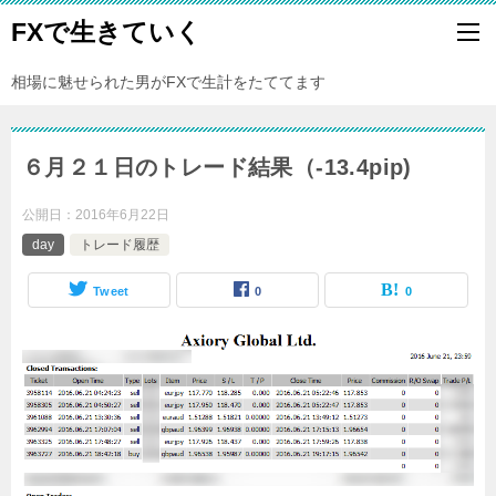
FXで生きていく
相場に魅せられた男がFXで生計をたててます
６月２１日のトレード結果（-13.4pip)
公開日：
2016年6月22日
day
トレード履歴
Tweet
0
0