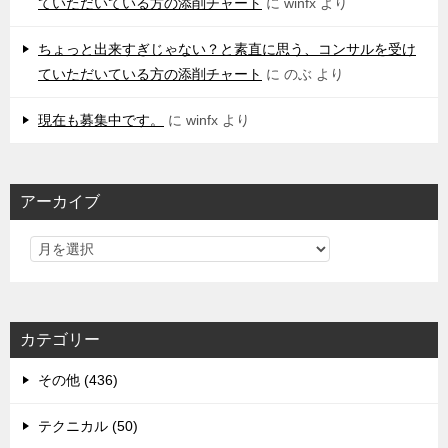
ていただいている方の添削チャート
に
winfx
より
ちょっと出来すぎじゃない？と素直に思う、コンサルを受け
ていただいている方の添削チャート
に
のぶ
より
現在も募集中です。
に
winfx
より
アーカイブ
カテゴリー
その他 (436)
テクニカル (50)