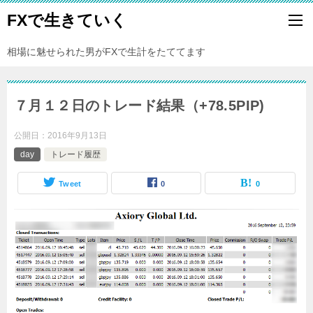
FXで生きていく
相場に魅せられた男がFXで生計をたててます
７月１２日のトレード結果（+78.5PIP)
公開日：
2016年9月13日
day
トレード履歴
Tweet
0
0