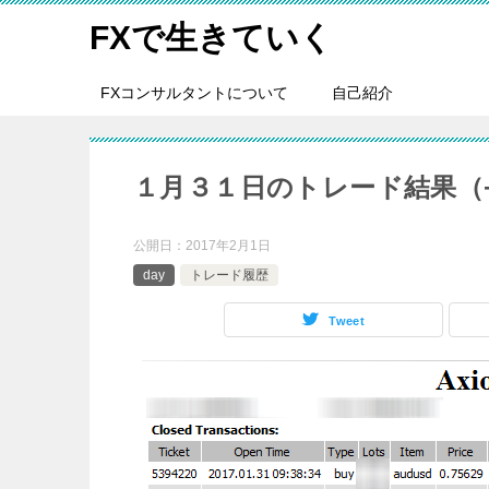
FXで生きていく
FXコンサルタントについて
自己紹介
１月３１日のトレード結果（+23
公開日：
2017年2月1日
day
トレード履歴
Tweet