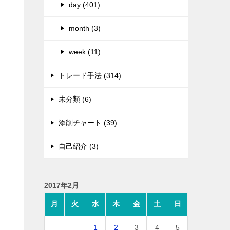
day (401)
month (3)
week (11)
トレード手法 (314)
未分類 (6)
添削チャート (39)
自己紹介 (3)
2017年2月
月
火
水
木
金
土
日
1
2
3
4
5