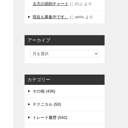
る方の添削チャート
に
のぶ
より
現在も募集中です。
に
winfx
より
アーカイブ
カテゴリー
その他 (436)
テクニカル (50)
トレード履歴 (542)