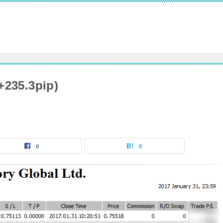
5.3pip)
0
0