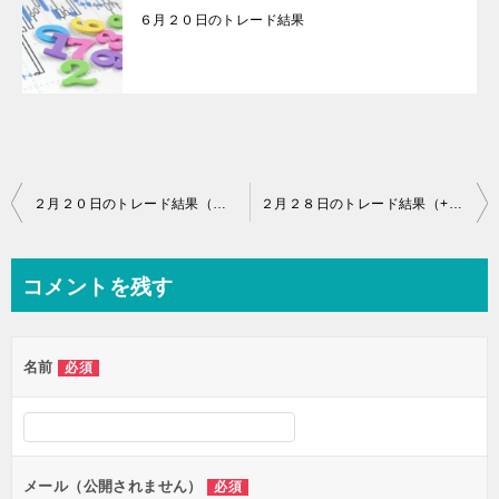
６月２０日のトレード結果
投
２月２０日のトレード結果（０pip)
２月２８日のトレード結果（+11.1pip)
稿
ナ
コメントを残す
ビ
ゲ
名前
必須
ー
シ
ョ
ン
メール（公開されません）
必須