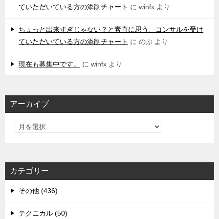
ていただいている方の添削チャート
に
winfx
より
ちょっと出来すぎじゃない？と素直に思う、コンサルを受け
ていただいている方の添削チャート
に
のぶ
より
現在も募集中です。
に
winfx
より
アーカイブ
カテゴリー
その他 (436)
テクニカル (50)