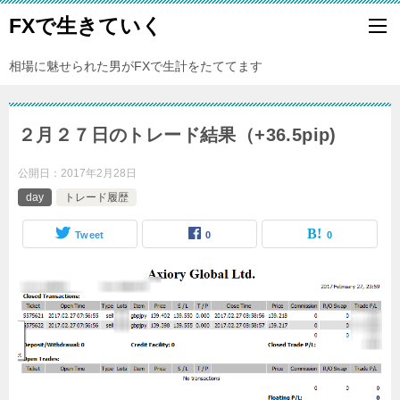
FXで生きていく
相場に魅せられた男がFXで生計をたててます
２月２７日のトレード結果（+36.5pip)
公開日：
2017年2月28日
day
トレード履歴
Tweet
0
0