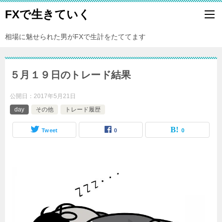
FXで生きていく
相場に魅せられた男がFXで生計をたててます
５月１９日のトレード結果
公開日：
2017年5月21日
day
その他
トレード履歴
Tweet
0
0