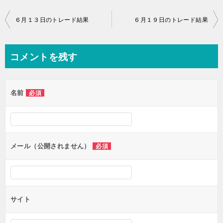
投
６月１３日のトレード結果
６月１９日のトレード結果
稿
ナ
コメントを残す
ビ
ゲ
名前
必須
ー
シ
ョ
ン
メール（公開されません）
必須
サイト