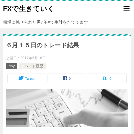
FXで生きていく
相場に魅せられた男がFXで生計をたててます
６月１５日のトレード結果
公開日：
2017年6月16日
day
トレード履歴
Tweet
0
0