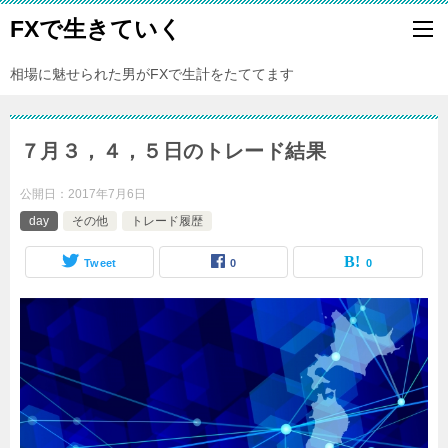
FXで生きていく
相場に魅せられた男がFXで生計をたててます
７月３，４，５日のトレード結果
公開日：
2017年7月6日
day
その他
トレード履歴
Tweet
0
0