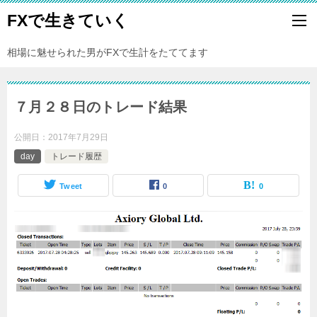
FXで生きていく
相場に魅せられた男がFXで生計をたててます
７月２８日のトレード結果
公開日：
2017年7月29日
day
トレード履歴
Tweet
0
0