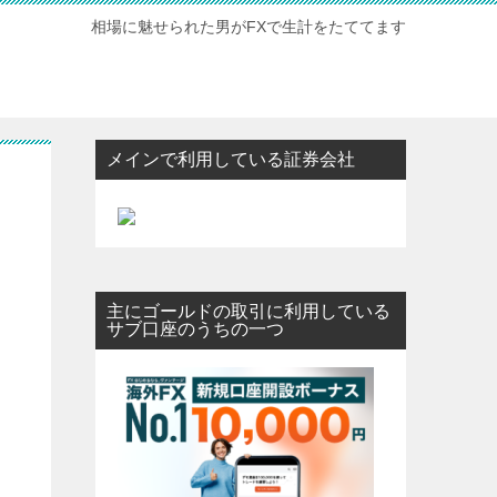
相場に魅せられた男がFXで生計をたててます
メインで利用している証券会社
主にゴールドの取引に利用している
サブ口座のうちの一つ