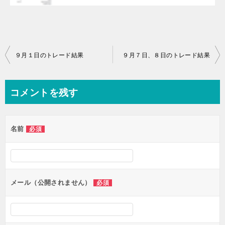
投
９月１日のトレード結果
９月７日、８日のトレード結果
稿
ナ
コメントを残す
ビ
ゲ
名前
必須
ー
シ
ョ
ン
メール（公開されません）
必須