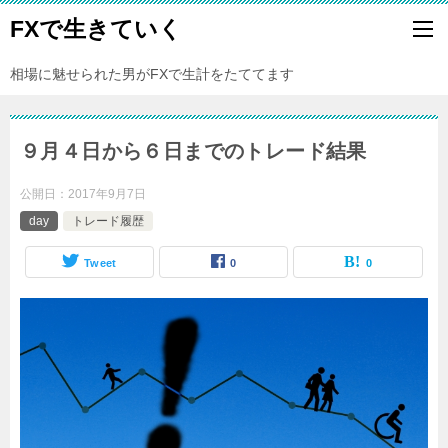
FXで生きていく
相場に魅せられた男がFXで生計をたててます
９月４日から６日までのトレード結果
公開日：
2017年9月7日
day
トレード履歴
Tweet
0
0