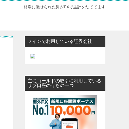
相場に魅せられた男がFXで生計をたててます
メインで利用している証券会社
主にゴールドの取引に利用している
サブ口座のうちの一つ