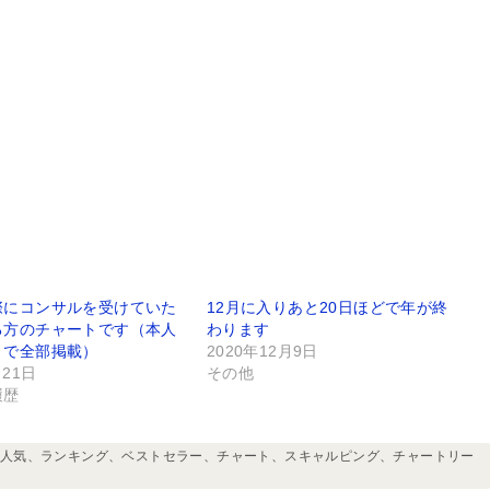
際にコンサルを受けていた
12月に入りあと20日ほどで年が終
る方のチャートです（本人
わります
まで全部掲載）
2020年12月9日
月21日
その他
履歴
リング、人気、ランキング、ベストセラー、チャート、スキャルピング、チャートリー