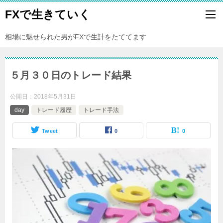
FXで生きていく
相場に魅せられた男がFXで生計をたててます
５月３０日のトレード結果
公開日：
2018年5月31日
day
トレード履歴
トレード手法
Tweet
0
0