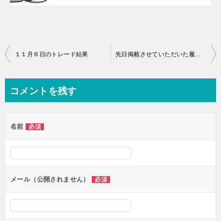
投
１１月６日のトレード結果
先日掲載させていただいた履歴のその後です
稿
ナ
コメントを残す
ビ
ゲ
名前
必須
ー
シ
ョ
ン
メール（公開されません）
必須