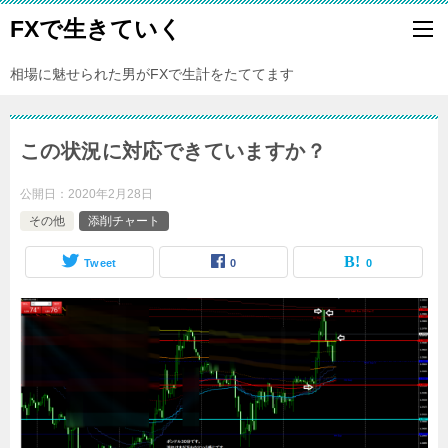
FXで生きていく
相場に魅せられた男がFXで生計をたててます
この状況に対応できていますか？
公開日：
2020年2月28日
その他
添削チャート
Tweet
0
0