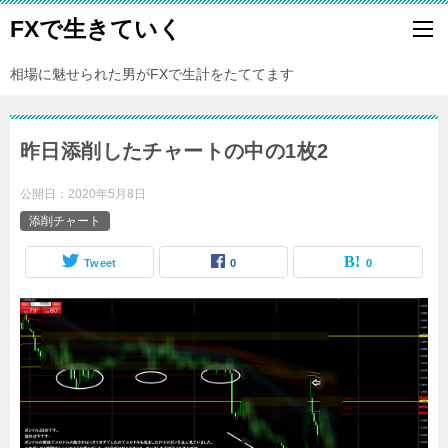
FXで生きていく
相場に魅せられた男がFXで生計をたててます
昨日添削したチャートの中の1枚2
公開日：
2020年5月8日
添削チャート
Tweet
0
0