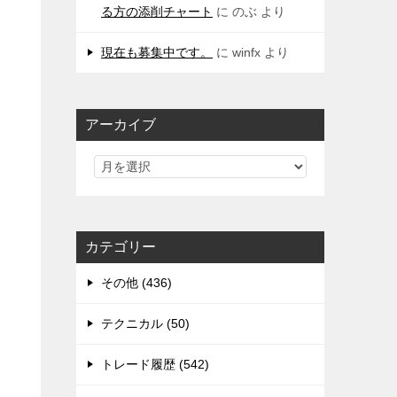
る方の添削チャート
に
のぶ
より
現在も募集中です。
に
winfx
より
アーカイブ
て
カテゴリー
その他 (436)
テクニカル (50)
トレード履歴 (542)