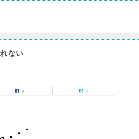
通れない
0
0