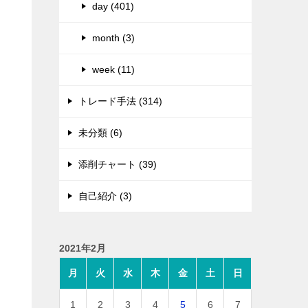
day (401)
month (3)
week (11)
トレード手法 (314)
未分類 (6)
添削チャート (39)
自己紹介 (3)
2021年2月
月
火
水
木
金
土
日
1
2
3
4
5
6
7