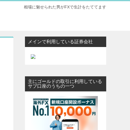
相場に魅せられた男がFXで生計をたててます
メインで利用している証券会社
主にゴールドの取引に利用している
サブ口座のうちの一つ