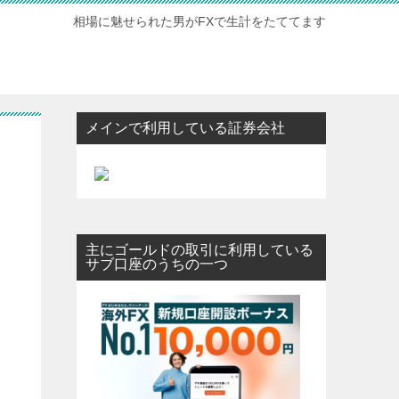
相場に魅せられた男がFXで生計をたててます
メインで利用している証券会社
主にゴールドの取引に利用している
サブ口座のうちの一つ