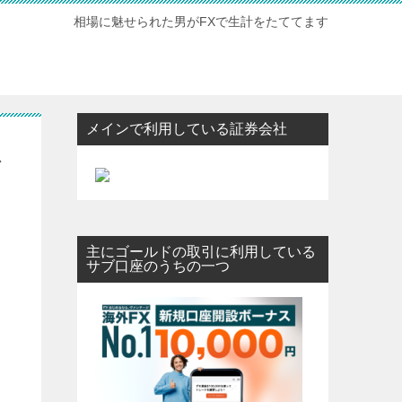
相場に魅せられた男がFXで生計をたててます
メインで利用している証券会社
思
主にゴールドの取引に利用している
サブ口座のうちの一つ