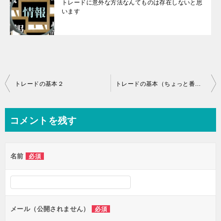
トレードに意外な方法なんてものは存在しないと思
います
投
トレードの基本２
トレードの基本（ちょっと番外編だけどとても大事、でもほとんど抜けていること）
稿
ナ
コメントを残す
ビ
ゲ
名前
必須
ー
シ
ョ
ン
メール（公開されません）
必須