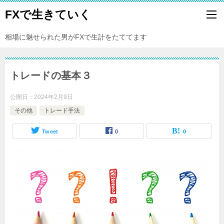
FXで生きていく
相場に魅せられた男がFXで生計をたててます
トレードの基本３
公開日：
2024年2月9日
その他
トレード手法
Tweet
0
0