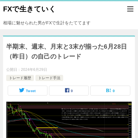
FXで生きていく
相場に魅せられた男がFXで生計をたててます
半期末、週末、月末と3末が揃った6月28日
（昨日）の自己のトレード
公開日：
2024年6月29日
トレード履歴
トレード手法
Tweet
0
0