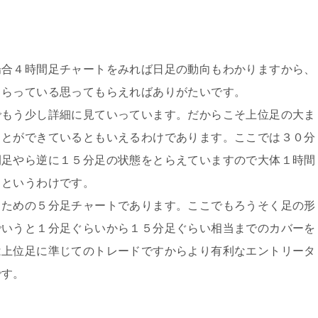
場合４時間足チャートをみれば日足の動向もわかりますから、
もらっている思ってもらえればありがたいです。
でもう少し詳細に見ていっています。だからこそ上位足の大ま
ことができているともいえるわけであります。ここでは３０分
間足やら逆に１５分足の状態をとらえていますので大体１時間
るというわけです。
るための５分足チャートであります。ここでもろうそく足の形
でいうと１分足ぐらいから１５分足ぐらい相当までのカバーを
は上位足に準じてのトレードですからより有利なエントリータ
です。