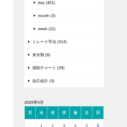
day (401)
month (3)
week (11)
トレード手法 (314)
未分類 (6)
添削チャート (39)
自己紹介 (3)
2025年4月
月
火
水
木
金
土
日
1
2
3
4
5
6