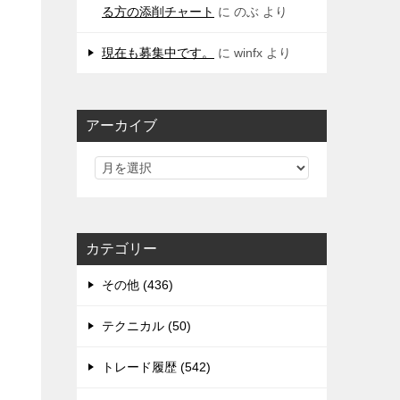
る方の添削チャート
に
のぶ
より
現在も募集中です。
に
winfx
より
アーカイブ
カテゴリー
その他 (436)
テクニカル (50)
トレード履歴 (542)