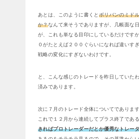
あとは、このように書くと
ボリバンのミドル
か？
なんて来そうでありますが、几帳面な
が、これも単なる目印にしているだけです
０がたとえば２００ぐらいになれば違いす
戦略の変化にすぎないわけです。
と、こんな感じのトレードを昨日していた
済みであります。
次に７月のトレード全体についてでありま
これで１２月から連続してプラス終了であ
きればプロトレーダーだとか優秀なトレー
あるのをチラチラ見るので、その基準から