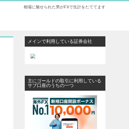
相場に魅せられた男がFXで生計をたててます
メインで利用している証券会社
主にゴールドの取引に利用している
サブ口座のうちの一つ