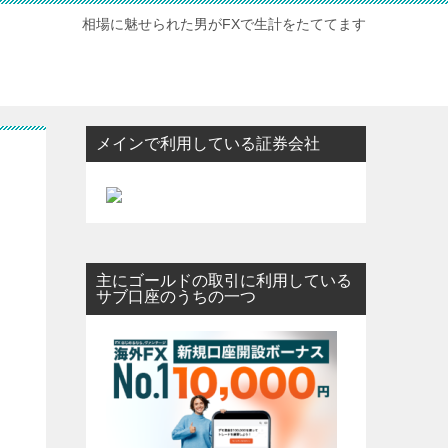
相場に魅せられた男がFXで生計をたててます
メインで利用している証券会社
主にゴールドの取引に利用している
サブ口座のうちの一つ