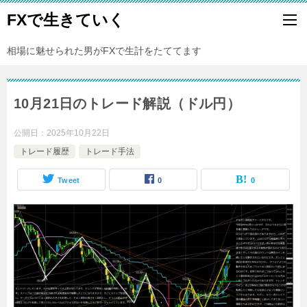
FXで生きていく
相場に魅せられた男がFXで生計をたててます
10月21日のトレード解説（ドル円）
公開日：
2025年10月22日
トレード履歴
トレード手法
Tweet
0
0