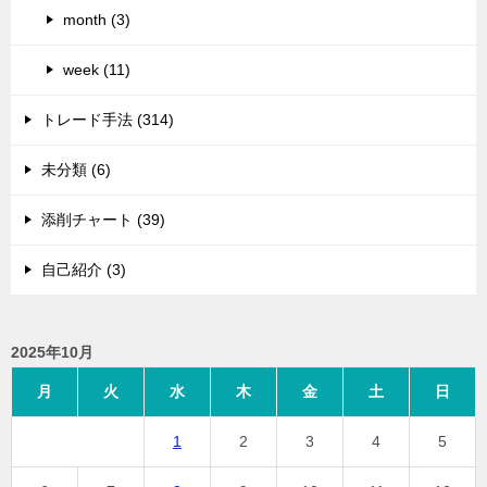
month (3)
week (11)
トレード手法 (314)
未分類 (6)
添削チャート (39)
自己紹介 (3)
2025年10月
月
火
水
木
金
土
日
1
2
3
4
5