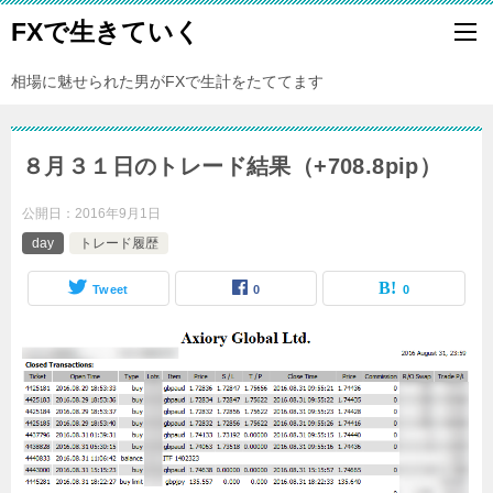
FXで生きていく
相場に魅せられた男がFXで生計をたててます
８月３１日のトレード結果（+708.8pip）
公開日：
2016年9月1日
day
トレード履歴
Tweet
0
0