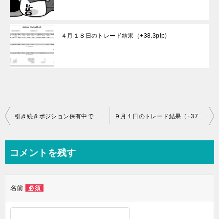
４月１８日のトレード結果（+38.3pip)
投
引き続きポジション保有中です。
９月１日のトレード結果（+37.9pip)
稿
ナ
コメントを残す
ビ
ゲ
名前
必須
ー
シ