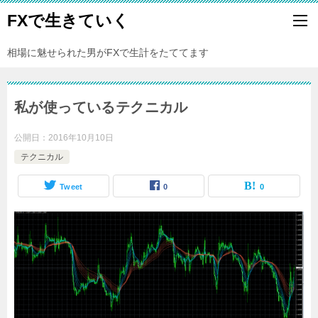
FXで生きていく
相場に魅せられた男がFXで生計をたててます
私が使っているテクニカル
公開日：
2016年10月10日
テクニカル
Tweet
0
0