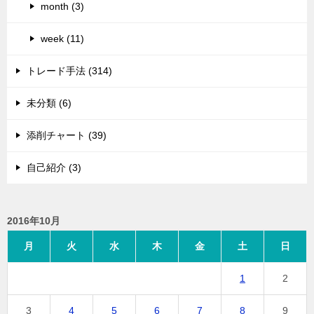
month (3)
week (11)
トレード手法 (314)
未分類 (6)
添削チャート (39)
自己紹介 (3)
2016年10月
月
火
水
木
金
土
日
1
2
3
4
5
6
7
8
9