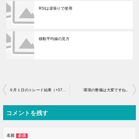
RSIは逆張りで使用
移動平均線の見方
投
９月１日のトレード結果（+37.9pip)
環境の整備は大変ですね。
稿
ナ
コメントを残す
ビ
ゲ
名前
必須
ー