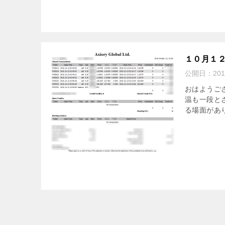
１０月１２日
公開日：
20
おはようご
温も一段と
る場面があり