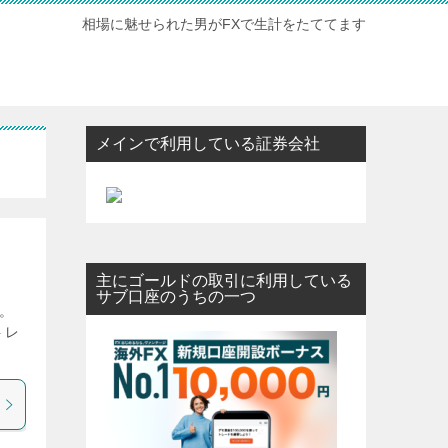
相場に魅せられた男がFXで生計をたててます
メインで利用している証券会社
主にゴールドの取引に利用している
サブ口座のうちの一つ
。
トレ