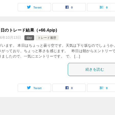
Tweet
0
0
のトレード結果（+66.4pip)
16年10月13日
day
トレード履歴
ざいます。 本日はちょっと曇り空です。天気は下り坂なのでしょうか
さがっており、ちょっと寒さを感じます。 昨日は朝からエントリー
ましたので、一気にエントリーです。 で、 […]
続きを読む
Tweet
0
0