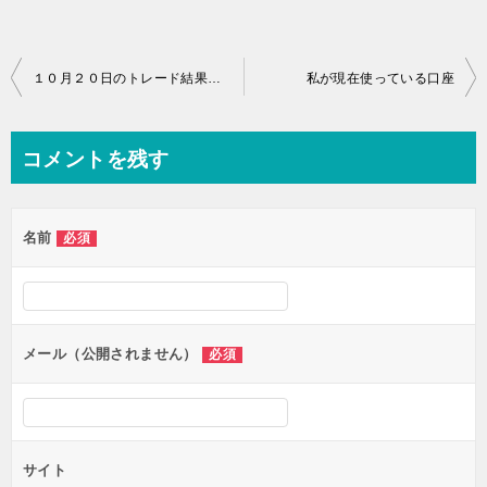
投
１０月２０日のトレード結果（+104.4pip)
私が現在使っている口座
稿
ナ
コメントを残す
ビ
ゲ
名前
必須
ー
シ
ョ
ン
メール（公開されません）
必須
サイト