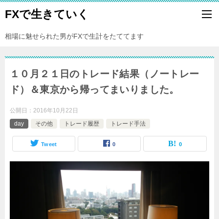
FXで生きていく
相場に魅せられた男がFXで生計をたててます
１０月２１日のトレード結果（ノートレー
ド）＆東京から帰ってまいりました。
公開日：
2016年10月22日
day
その他
トレード履歴
トレード手法
Tweet
0
0