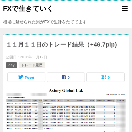
FXで生きていく
相場に魅せられた男がFXで生計をたててます
１１月１１日のトレード結果（+46.7pip)
公開日：
2016年11月12日
day
トレード履歴
Tweet
0
0