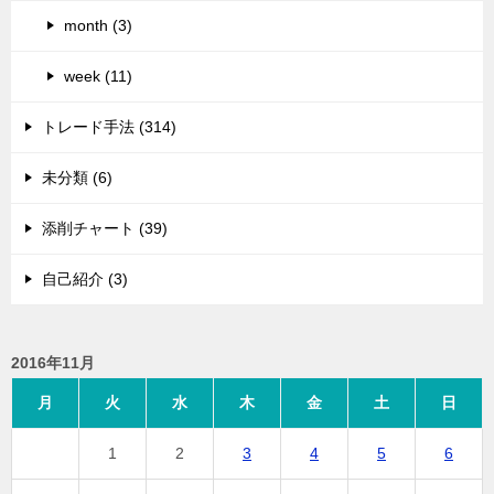
month (3)
week (11)
トレード手法 (314)
未分類 (6)
添削チャート (39)
自己紹介 (3)
2016年11月
月
火
水
木
金
土
日
1
2
3
4
5
6