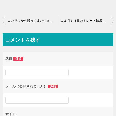
投
コンサルから帰ってまいりました＆１１月１０日のトレード結果（+28.2pip)
１１月１４日のトレード結果（ポジション保有中）
稿
ナ
コメントを残す
ビ
ゲ
名前
必須
ー
シ
ョ
ン
メール（公開されません）
必須
サイト