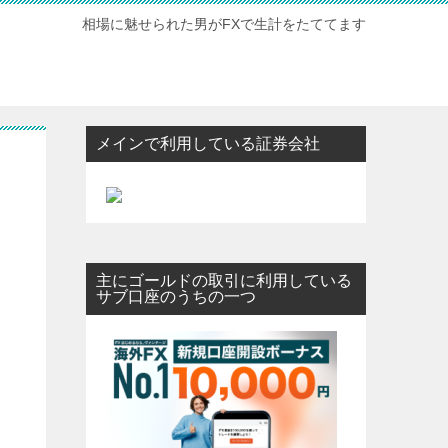
相場に魅せられた男がFXで生計をたててます
メインで利用している証券会社
主にゴールドの取引に利用している
サブ口座のうちの一つ