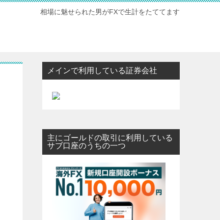
相場に魅せられた男がFXで生計をたててます
メインで利用している証券会社
主にゴールドの取引に利用している
サブ口座のうちの一つ