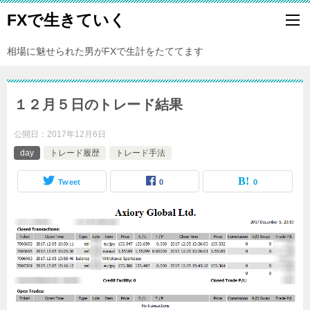
FXで生きていく
相場に魅せられた男がFXで生計をたててます
１２月５日のトレード結果
公開日：
2017年12月6日
day
トレード履歴
トレード手法
Tweet
0
0