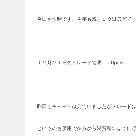
今日も快晴です。今年も残り１０日ほどで
１２月２１日のトレード結果 +-0pips
昨日もチャートは見ていましたがトレード
というのも所用で夕方から滋賀県のほうに