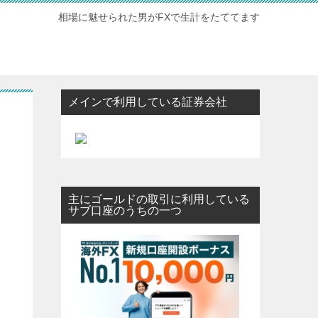
相場に魅せられた男がFXで生計をたててます
メインで利用している証券会社
主にゴールドの取引に利用している
サブ口座のうちの一つ