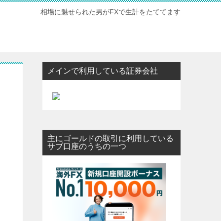
相場に魅せられた男がFXで生計をたててます
メインで利用している証券会社
主にゴールドの取引に利用している
サブ口座のうちの一つ