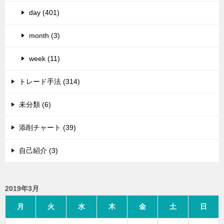
day (401)
month (3)
week (11)
トレード手法 (314)
未分類 (6)
添削チャート (39)
自己紹介 (3)
2019年3月
月
火
水
木
金
土
日