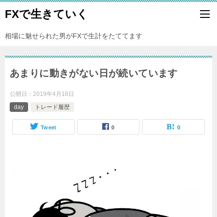
FXで生きていく
相場に魅せられた男がFXで生計をたててます
あまりに動きがない日が続いています
公開日：
2019年4月18日
day
トレード履歴
Tweet
0
0