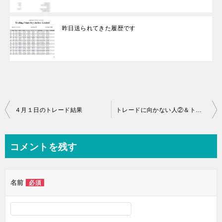
昨日送られてきた履歴です
投
４月１日のトレード結果
トレードに向かない人②＆トレードのとある風景
稿
ナ
コメントを残す
ビ
ゲ
名前
必須
ー
シ
ョ