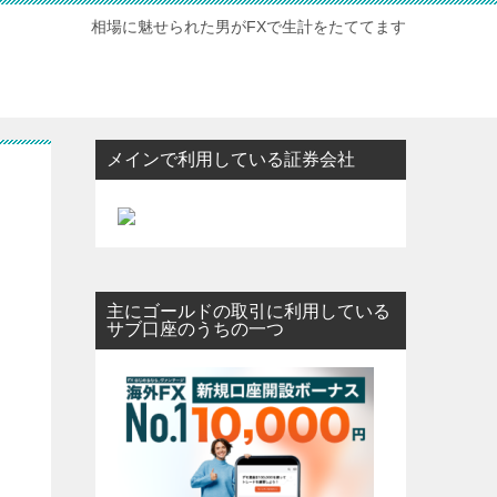
相場に魅せられた男がFXで生計をたててます
メインで利用している証券会社
主にゴールドの取引に利用している
サブ口座のうちの一つ