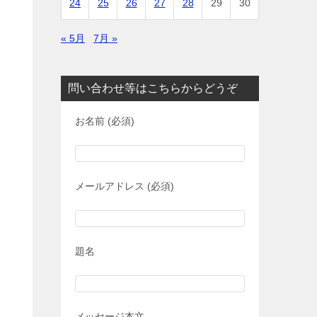
24
25
26
27
28
29
30
« 5月
7月 »
問い合わせ等はこちらからどうぞ
お名前 (必須)
メールアドレス (必須)
題名
メッセージ本文