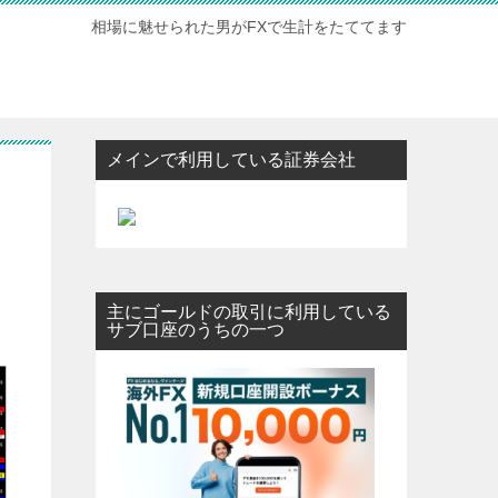
相場に魅せられた男がFXで生計をたててます
メインで利用している証券会社
主にゴールドの取引に利用している
サブ口座のうちの一つ