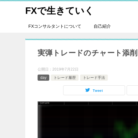
FXで生きていく
FXコンサルタントについて
自己紹介
実弾トレードのチャート添削
公開日：
2019年7月22日
day
トレード履歴
トレード手法
Tweet