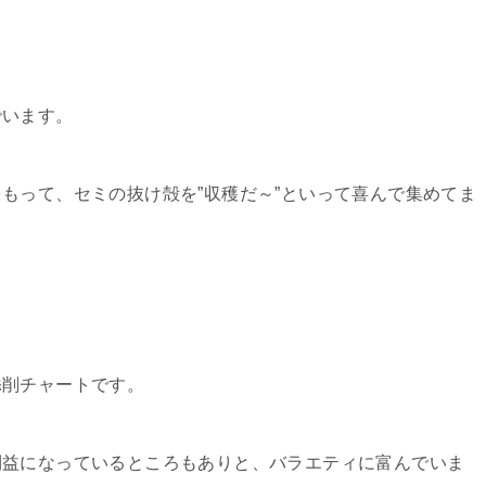
でいます。
もって、セミの抜け殻を”収穫だ～”といって喜んで集めてま
添削チャートです。
利益になっているところもありと、バラエティに富んでいま