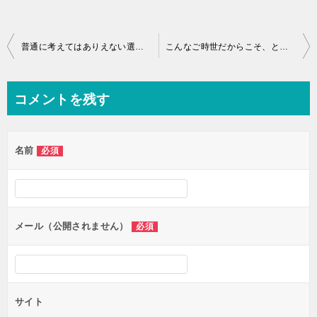
投
普通に考えてはありえない選択をしようと思います
こんなご時世だからこそ、ともいえます
稿
ナ
コメントを残す
ビ
ゲ
名前
必須
ー
シ
ョ
ン
メール（公開されません）
必須
サイト