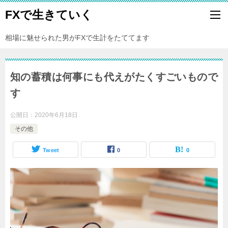
FXで生きていく
相場に魅せられた男がFXで生計をたててます
知の蓄積は何事にも代えがたくすごいもので
す
公開日：
2020年6月18日
その他
Tweet
0
0