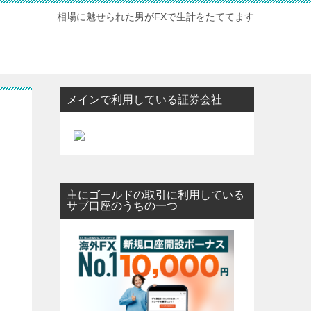
相場に魅せられた男がFXで生計をたててます
メインで利用している証券会社
主にゴールドの取引に利用している
サブ口座のうちの一つ