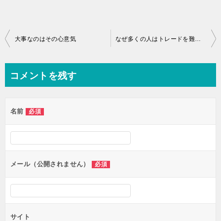
投
大事なのはその心意気
なぜ多くの人はトレードを難しくしようとしてしまうのか？
稿
ナ
コメントを残す
ビ
ゲ
名前
必須
ー
シ
ョ
ン
メール（公開されません）
必須
サイト