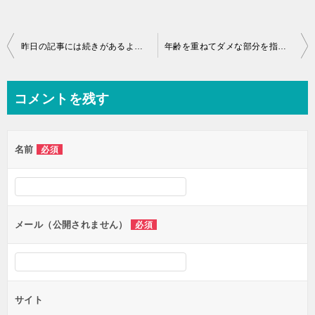
投
昨日の記事には続きがあるよ、というお話
年齢を重ねてダメな部分を指摘されたり、注意されたりすることは実際にはなかなか受け入れがたいというお話
稿
ナ
コメントを残す
ビ
ゲ
名前
必須
ー
シ
ョ
ン
メール（公開されません）
必須
サイト