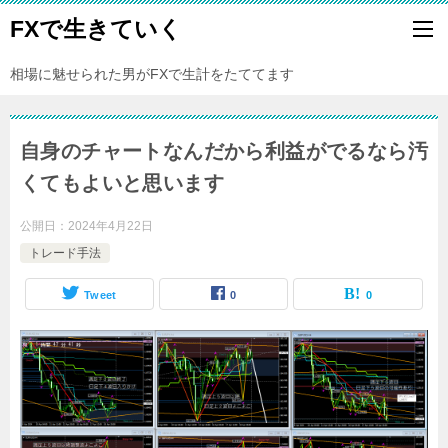
FXで生きていく
相場に魅せられた男がFXで生計をたててます
自身のチャートなんだから利益がでるなら汚
くてもよいと思います
公開日：
2024年4月22日
トレード手法
Tweet
0
0