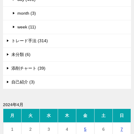
month (3)
week (11)
トレード手法 (314)
未分類 (6)
添削チャート (39)
自己紹介 (3)
2024年4月
月
火
水
木
金
土
日
1
2
3
4
5
6
7