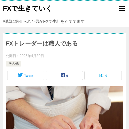
FXで生きていく
相場に魅せられた男がFXで生計をたててます
FXトレーダーは職人である
公開日：
2025年4月30日
その他
Tweet
0
0