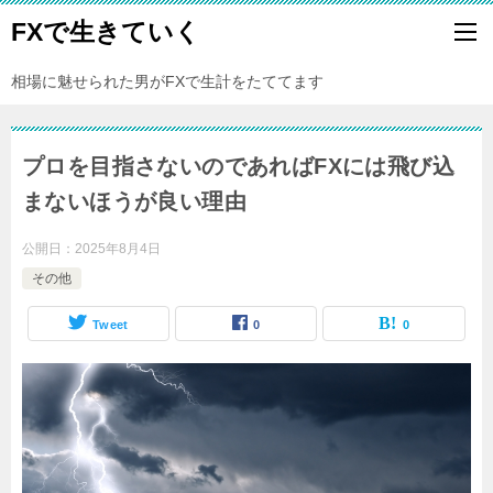
FXで生きていく
相場に魅せられた男がFXで生計をたててます
プロを目指さないのであればFXには飛び込
まないほうが良い理由
公開日：
2025年8月4日
その他
Tweet
0
0