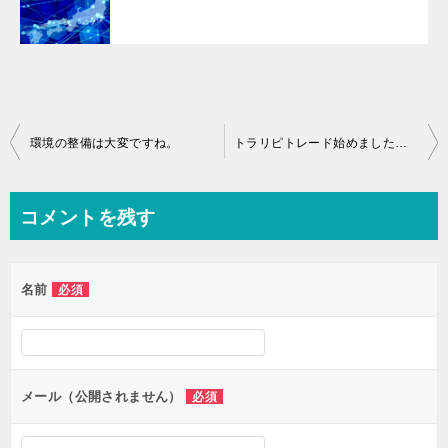
投
環境の整備は大変ですね。
トラリピトレード始めました。（それも１万円から）
稿
ナ
コメントを残す
ビ
ゲ
名前
必須
ー
シ
ョ
ン
メール（公開されません）
必須